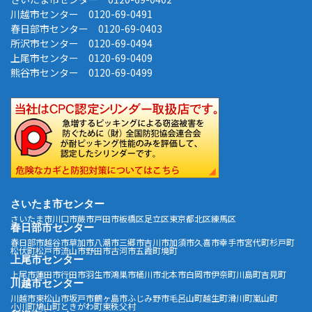
川越市センター 0120-69-0491
春日部市センター 0120-69-0403
所沢市センター 0120-69-0494
上尾市センター 0120-69-0409
熊谷市センター 0120-69-0499
さいたま市センター
さいたま市
川口市
蕨市
戸田市
板橋区
足立区
東京都北区
練馬区
春日部市センター
春日部市
越谷市
草加市
八潮市
三郷市
吉川市
加須市
久喜市
幸手市
宮代町
杉戸町
松伏町
松戸市
流山市
野田市
古河市
五霞町
境町
上尾市センター
上尾市
蓮田市
行田市
羽生市
鴻巣市
桶川市
北本市
白岡市
伊奈町
川島町
吉見町
川越市センター
川越市
東松山市
坂戸市
鶴ヶ島市
ふじみ野市
毛呂山町
越生町
滑川町
嵐山町
小川町
鳩山町
ときがわ町
東秩父村