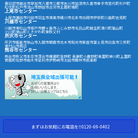
春日部市
越谷市
草加市
八潮市
三郷市
吉川市
加須市
久喜市
幸手市
宮代町
杉戸町
松伏町
松戸市
流山市
野田市
古河市
五霞町
境町
上尾市センター
上尾市
蓮田市
行田市
羽生市
鴻巣市
桶川市
北本市
白岡市
伊奈町
川島町
吉見町
川越市センター
川越市
東松山市
坂戸市
鶴ヶ島市
ふじみ野市
毛呂山町
越生町
滑川町
嵐山町
小川町
鳩山町
ときがわ町
東秩父村
所沢市センター
所沢市
飯能市
狭山市
入間市
朝霞市
志木市
和光市
新座市
富士見市
日高市
三芳町
東村山市周辺
熊谷市センター
熊谷市
秩父市
本庄市
深谷市
横瀬町
皆野町
長瀞町
小鹿野町
美里町
神川町
上里町
寄居町
佐野市
栃木市
足利市
伊勢崎市
太田市
館林市
邑楽郡
まずはお気軽にお電話を‼︎0120-69-0402
Copyright ©アートロックサービス All Rights Reserved.