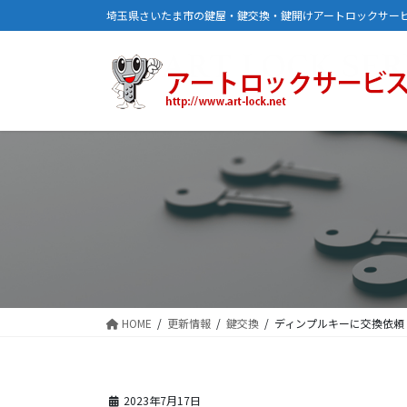
コ
ナ
埼玉県さいたま市の鍵屋・鍵交換・鍵開けアートロックサー
ン
ビ
テ
ゲ
ン
ー
ツ
シ
に
ョ
移
ン
動
に
移
動
HOME
更新情報
鍵交換
ディンプルキーに交換依頼
2023年7月17日