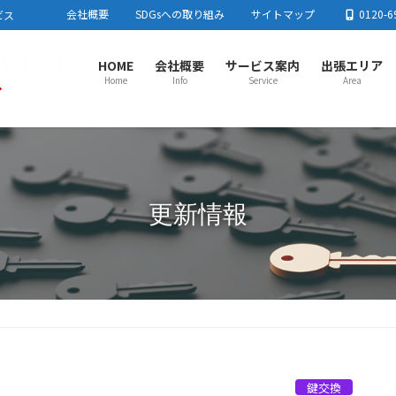
会社概要
SDGsへの取り組み
サイトマップ
0120-6
ビス
HOME
会社概要
サービス案内
出張エリア
Home
Info
Service
Area
さいたま市センター
春日
さいたま市
川口市
蕨市
戸田市
板橋区
足立区
春日
東京都北区
練馬区
加須
流山
上尾市センター
川越
更新情報
上尾市
蓮田市
行田市
羽生市
鴻巣市
桶川市
北本市
川越
白岡市
伊奈町
川島町
吉見町
毛呂
とき
所沢市センター
熊谷
所沢市
飯能市
狭山市
入間市
朝霞市
志木市
和光市
熊谷
新座市
富士見市
日高市
三芳町
東村山市周辺
小鹿
栃木
鍵交換