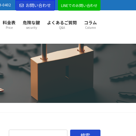
9-0402
お問い合わせ
LINEでのお問い合わせ
料金表
危険な鍵
よくあるご質問
コラム
Price
security
Q&A
Column
部市センター
部市
越谷市
草加市
八潮市
三郷市
吉川市
市
久喜市
幸手市
宮代町
杉戸町
松伏町
松戸市
市
野田市
古河市
五霞町
境町
市センター
市
東松山市
坂戸市
鶴ヶ島市
ふじみ野市
山町
越生町
滑川町
嵐山町
小川町
鳩山町
がわ町
東秩父村
市センター
市
秩父市
本庄市
深谷市
横瀬町
皆野町
長瀞町
野町
美里町
神川町
上里町
寄居町
佐野市
市
足利市
伊勢崎市
太田市
館林市
邑楽郡