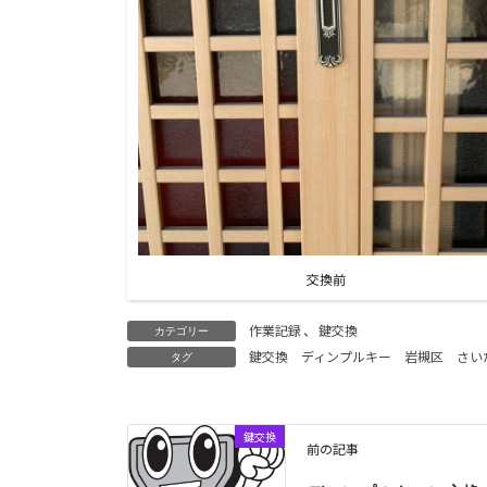
交換前
作業記録
、
鍵交換
カテゴリー
鍵交換
ディンプルキー
岩槻区
さい
タグ
鍵交換
前の記事