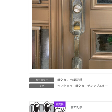
鍵交換
、
作業記録
カテゴリー
さいたま市
鍵交換
ディンプルキー
タグ
鍵交換
前の記事