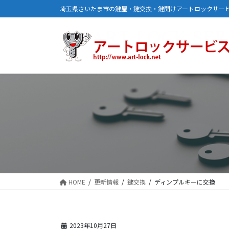
コ
ナ
埼玉県さいたま市の鍵屋・鍵交換・鍵開けアートロックサー
ン
ビ
テ
ゲ
ン
ー
ツ
シ
に
ョ
移
ン
動
に
移
動
HOME
更新情報
鍵交換
ディンプルキーに交換
2023年10月27日