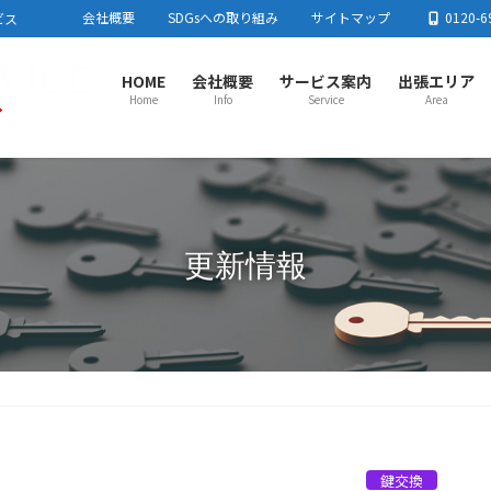
会社概要
SDGsへの取り組み
サイトマップ
0120-6
ビス
HOME
会社概要
サービス案内
出張エリア
Home
Info
Service
Area
さいたま市センター
春日
さいたま市
川口市
蕨市
戸田市
板橋区
足立区
春日
東京都北区
練馬区
加須
流山
上尾市センター
川越
更新情報
上尾市
蓮田市
行田市
羽生市
鴻巣市
桶川市
北本市
川越
白岡市
伊奈町
川島町
吉見町
毛呂
とき
所沢市センター
熊谷
所沢市
飯能市
狭山市
入間市
朝霞市
志木市
和光市
熊谷
新座市
富士見市
日高市
三芳町
東村山市周辺
小鹿
栃木
鍵交換