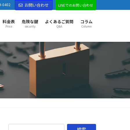
9-0402
お問い合わせ
LINEでのお問い合わせ
料金表
危険な鍵
よくあるご質問
コラム
Price
security
Q&A
Column
部市センター
部市
越谷市
草加市
八潮市
三郷市
吉川市
市
久喜市
幸手市
宮代町
杉戸町
松伏町
松戸市
市
野田市
古河市
五霞町
境町
市センター
市
東松山市
坂戸市
鶴ヶ島市
ふじみ野市
山町
越生町
滑川町
嵐山町
小川町
鳩山町
がわ町
東秩父村
市センター
市
秩父市
本庄市
深谷市
横瀬町
皆野町
長瀞町
野町
美里町
神川町
上里町
寄居町
佐野市
市
足利市
伊勢崎市
太田市
館林市
邑楽郡