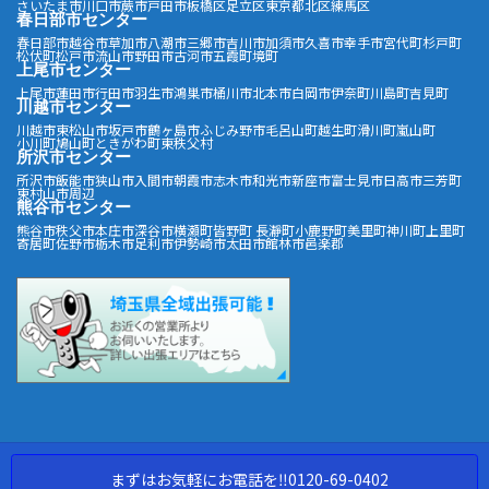
さいたま市
川口市
蕨市
戸田市
板橋区
足立区
東京都北区
練馬区
春日部市センター
春日部市
越谷市
草加市
八潮市
三郷市
吉川市
加須市
久喜市
幸手市
宮代町
杉戸町
松伏町
松戸市
流山市
野田市
古河市
五霞町
境町
上尾市センター
上尾市
蓮田市
行田市
羽生市
鴻巣市
桶川市
北本市
白岡市
伊奈町
川島町
吉見町
川越市センター
川越市
東松山市
坂戸市
鶴ヶ島市
ふじみ野市
毛呂山町
越生町
滑川町
嵐山町
小川町
鳩山町
ときがわ町
東秩父村
所沢市センター
所沢市
飯能市
狭山市
入間市
朝霞市
志木市
和光市
新座市
富士見市
日高市
三芳町
東村山市周辺
熊谷市センター
熊谷市
秩父市
本庄市
深谷市
横瀬町
皆野町
長瀞町
小鹿野町
美里町
神川町
上里町
寄居町
佐野市
栃木市
足利市
伊勢崎市
太田市
館林市
邑楽郡
まずはお気軽にお電話を‼︎0120-69-0402
Copyright ©アートロックサービス All Rights Reserved.