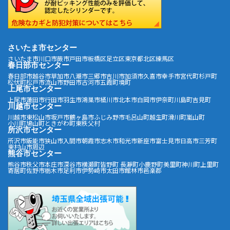
さいたま市センター
さいたま市
川口市
蕨市
戸田市
板橋区
足立区
東京都北区
練馬区
春日部市センター
春日部市
越谷市
草加市
八潮市
三郷市
吉川市
加須市
久喜市
幸手市
宮代町
杉戸町
松伏町
松戸市
流山市
野田市
古河市
五霞町
境町
上尾市センター
上尾市
蓮田市
行田市
羽生市
鴻巣市
桶川市
北本市
白岡市
伊奈町
川島町
吉見町
川越市センター
川越市
東松山市
坂戸市
鶴ヶ島市
ふじみ野市
毛呂山町
越生町
滑川町
嵐山町
小川町
鳩山町
ときがわ町
東秩父村
所沢市センター
所沢市
飯能市
狭山市
入間市
朝霞市
志木市
和光市
新座市
富士見市
日高市
三芳町
東村山市周辺
熊谷市センター
熊谷市
秩父市
本庄市
深谷市
横瀬町
皆野町
長瀞町
小鹿野町
美里町
神川町
上里町
寄居町
佐野市
栃木市
足利市
伊勢崎市
太田市
館林市
邑楽郡