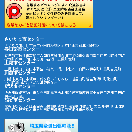
さいたま市センター
さいたま市
川口市
蕨市
戸田市
板橋区
足立区
東京都北区
練馬区
春日部市センター
春日部市
越谷市
草加市
八潮市
三郷市
吉川市
加須市
久喜市
幸手市
宮代町
杉戸町
松伏町
松戸市
流山市
野田市
古河市
五霞町
境町
上尾市センター
上尾市
蓮田市
行田市
羽生市
鴻巣市
桶川市
北本市
白岡市
伊奈町
川島町
吉見町
川越市センター
川越市
東松山市
坂戸市
鶴ヶ島市
ふじみ野市
毛呂山町
越生町
滑川町
嵐山町
小川町
鳩山町
ときがわ町
東秩父村
所沢市センター
所沢市
飯能市
狭山市
入間市
朝霞市
志木市
和光市
新座市
富士見市
日高市
三芳町
東村山市周辺
熊谷市センター
熊谷市
秩父市
本庄市
深谷市
横瀬町
皆野町
長瀞町
小鹿野町
美里町
神川町
上里町
寄居町
佐野市
栃木市
足利市
伊勢崎市
太田市
館林市
邑楽郡