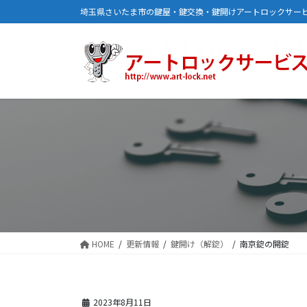
コ
ナ
埼玉県さいたま市の鍵屋・鍵交換・鍵開けアートロックサー
ン
ビ
テ
ゲ
ン
ー
ツ
シ
に
ョ
移
ン
動
に
移
動
HOME
更新情報
鍵開け（解錠）
南京錠の開錠
2023年8月11日