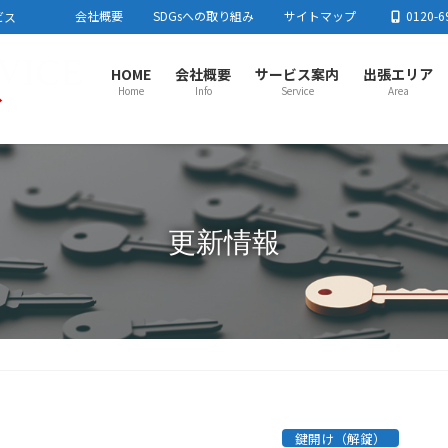
会社概要
SDGsへの取り組み
サイトマップ
0120-6
ビス
HOME
会社概要
サービス案内
出張エリア
Home
Info
Service
Area
さいたま市センター
春日
さいたま市
川口市
蕨市
戸田市
板橋区
足立区
春日
東京都北区
練馬区
加須
流山
上尾市センター
川越
更新情報
上尾市
蓮田市
行田市
羽生市
鴻巣市
桶川市
北本市
川越
白岡市
伊奈町
川島町
吉見町
毛呂
とき
所沢市センター
熊谷
所沢市
飯能市
狭山市
入間市
朝霞市
志木市
和光市
熊谷
新座市
富士見市
日高市
三芳町
東村山市周辺
小鹿
栃木
鍵開け（解錠）