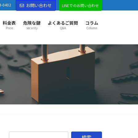
9-0402
お問い合わせ
LINEでのお問い合わせ
料金表
危険な鍵
よくあるご質問
コラム
Price
security
Q&A
Column
部市センター
部市
越谷市
草加市
八潮市
三郷市
吉川市
市
久喜市
幸手市
宮代町
杉戸町
松伏町
松戸市
市
野田市
古河市
五霞町
境町
市センター
市
東松山市
坂戸市
鶴ヶ島市
ふじみ野市
山町
越生町
滑川町
嵐山町
小川町
鳩山町
がわ町
東秩父村
市センター
市
秩父市
本庄市
深谷市
横瀬町
皆野町
長瀞町
野町
美里町
神川町
上里町
寄居町
佐野市
市
足利市
伊勢崎市
太田市
館林市
邑楽郡