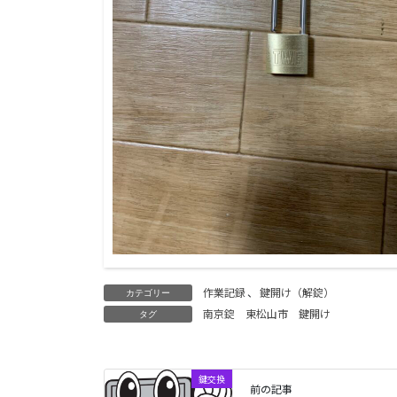
作業記録
、
鍵開け（解錠）
カテゴリー
南京錠
東松山市
鍵開け
タグ
鍵交換
前の記事