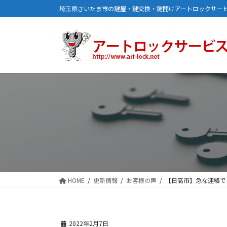
コ
ナ
埼玉県さいたま市の鍵屋・鍵交換・鍵開けアートロックサー
ン
ビ
テ
ゲ
ン
ー
ツ
シ
に
ョ
移
ン
動
に
移
動
HOME
更新情報
お客様の声
【日高市】急な連絡で
2022年2月7日