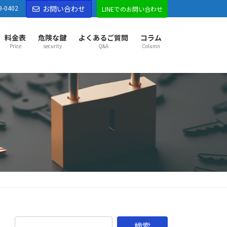
9-0402
お問い合わせ
LINEでのお問い合わせ
料金表
危険な鍵
よくあるご質問
コラム
Price
security
Q&A
Column
部市センター
部市
越谷市
草加市
八潮市
三郷市
吉川市
市
久喜市
幸手市
宮代町
杉戸町
松伏町
松戸市
市
野田市
古河市
五霞町
境町
市センター
市
東松山市
坂戸市
鶴ヶ島市
ふじみ野市
山町
越生町
滑川町
嵐山町
小川町
鳩山町
がわ町
東秩父村
市センター
市
秩父市
本庄市
深谷市
横瀬町
皆野町
長瀞町
野町
美里町
神川町
上里町
寄居町
佐野市
市
足利市
伊勢崎市
太田市
館林市
邑楽郡