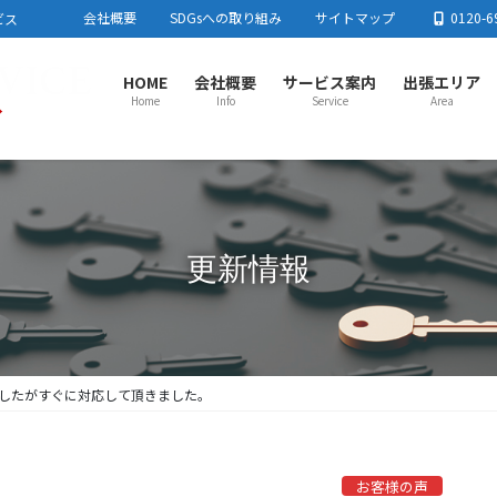
会社概要
SDGsへの取り組み
サイトマップ
0120-6
ビス
HOME
会社概要
サービス案内
出張エリア
Home
Info
Service
Area
さいたま市センター
春日
さいたま市
川口市
蕨市
戸田市
板橋区
足立区
春日
東京都北区
練馬区
加須
流山
上尾市センター
川越
更新情報
上尾市
蓮田市
行田市
羽生市
鴻巣市
桶川市
北本市
川越
白岡市
伊奈町
川島町
吉見町
毛呂
とき
所沢市センター
熊谷
所沢市
飯能市
狭山市
入間市
朝霞市
志木市
和光市
熊谷
新座市
富士見市
日高市
三芳町
東村山市周辺
小鹿
栃木
したがすぐに対応して頂きました。
お客様の声