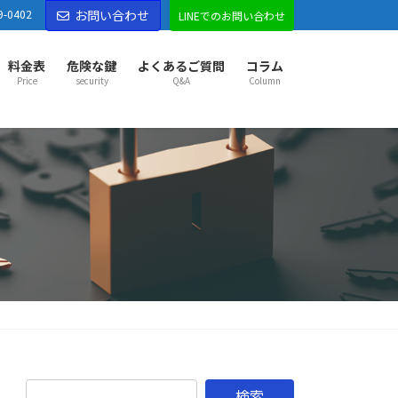
9-0402
お問い合わせ
LINEでのお問い合わせ
料金表
危険な鍵
よくあるご質問
コラム
Price
security
Q&A
Column
部市センター
部市
越谷市
草加市
八潮市
三郷市
吉川市
市
久喜市
幸手市
宮代町
杉戸町
松伏町
松戸市
市
野田市
古河市
五霞町
境町
市センター
市
東松山市
坂戸市
鶴ヶ島市
ふじみ野市
山町
越生町
滑川町
嵐山町
小川町
鳩山町
がわ町
東秩父村
市センター
市
秩父市
本庄市
深谷市
横瀬町
皆野町
長瀞町
野町
美里町
神川町
上里町
寄居町
佐野市
市
足利市
伊勢崎市
太田市
館林市
邑楽郡