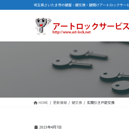
コ
ナ
埼玉県さいたま市の鍵屋・鍵交換・鍵開けアートロックサー
ン
ビ
テ
ゲ
ン
ー
ツ
シ
に
ョ
移
ン
動
に
移
動
HOME
更新情報
鍵交換
玄関引き戸錠交換
2023年4月7日