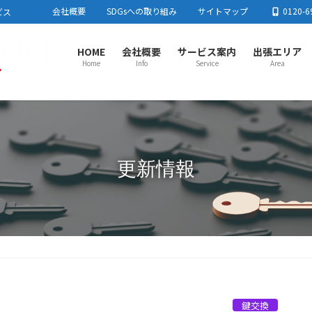
会社概要
SDGsへの取り組み
サイトマップ
0120-6
ビス
HOME
会社概要
サービス案内
出張エリア
Home
Info
Service
Area
さいたま市センター
春日
さいたま市
川口市
蕨市
戸田市
板橋区
足立区
春日
東京都北区
練馬区
加須
流山
上尾市センター
川越
更新情報
上尾市
蓮田市
行田市
羽生市
鴻巣市
桶川市
北本市
川越
白岡市
伊奈町
川島町
吉見町
毛呂
とき
所沢市センター
熊谷
所沢市
飯能市
狭山市
入間市
朝霞市
志木市
和光市
熊谷
新座市
富士見市
日高市
三芳町
東村山市周辺
小鹿
栃木
鍵交換