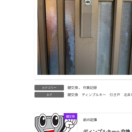
鍵交換
、
作業記録
カテゴリー
鍵交換
ディンプルキー
引き戸
北本
タグ
鍵交換
前の記事
ディンプルキーへ交換