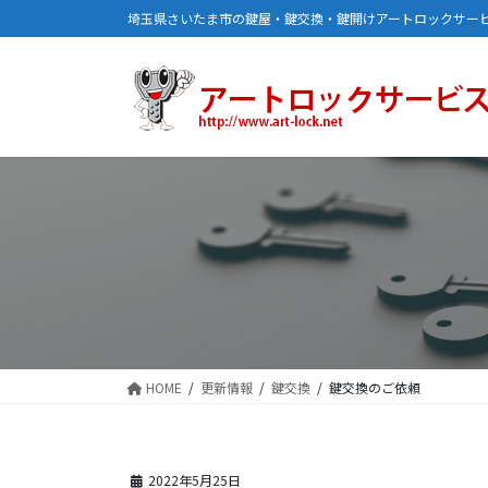
コ
ナ
埼玉県さいたま市の鍵屋・鍵交換・鍵開けアートロックサー
ン
ビ
テ
ゲ
ン
ー
ツ
シ
に
ョ
移
ン
動
に
移
動
HOME
更新情報
鍵交換
鍵交換のご依頼
2022年5月25日