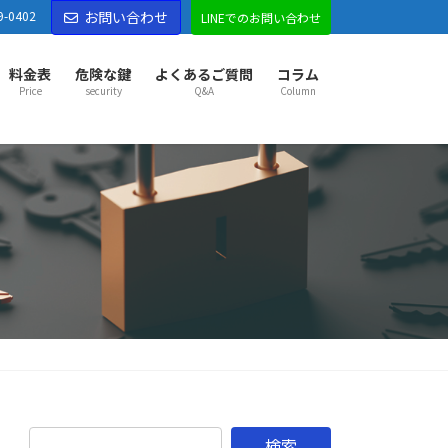
9-0402
お問い合わせ
LINEでのお問い合わせ
料金表
危険な鍵
よくあるご質問
コラム
Price
security
Q&A
Column
部市センター
部市
越谷市
草加市
八潮市
三郷市
吉川市
市
久喜市
幸手市
宮代町
杉戸町
松伏町
松戸市
市
野田市
古河市
五霞町
境町
市センター
市
東松山市
坂戸市
鶴ヶ島市
ふじみ野市
山町
越生町
滑川町
嵐山町
小川町
鳩山町
がわ町
東秩父村
市センター
市
秩父市
本庄市
深谷市
横瀬町
皆野町
長瀞町
野町
美里町
神川町
上里町
寄居町
佐野市
市
足利市
伊勢崎市
太田市
館林市
邑楽郡