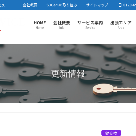
会社概要
SDGsへの取り組み
サイトマップ
0120-6
ビス
HOME
会社概要
サービス案内
出張エリア
Home
Info
Service
Area
さいたま市センター
春日
さいたま市
川口市
蕨市
戸田市
板橋区
足立区
春日
東京都北区
練馬区
加須
流山
上尾市センター
川越
更新情報
上尾市
蓮田市
行田市
羽生市
鴻巣市
桶川市
北本市
川越
白岡市
伊奈町
川島町
吉見町
毛呂
とき
所沢市センター
熊谷
所沢市
飯能市
狭山市
入間市
朝霞市
志木市
和光市
熊谷
新座市
富士見市
日高市
三芳町
東村山市周辺
小鹿
栃木
鍵交換