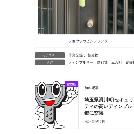
ショウワのピンシリンダー
作業記録
、
鍵交換
カテゴリー
ディンプルキー
防犯性
三芳町
鍵交
タグ
鍵交換
前の記事
埼玉県滑川町|セキュリ
ティの高いディンプル
鍵に交換
2024年9月7日