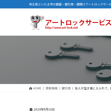
コ
ナ
埼玉県さいたま市の鍵屋・鍵交換・鍵開けアートロックサー
ン
ビ
テ
ゲ
ン
ー
ツ
シ
に
ョ
移
ン
動
に
移
動
HOME
更新情報
鍵交換
友人が空き巣に入られて、
2024年9月10日