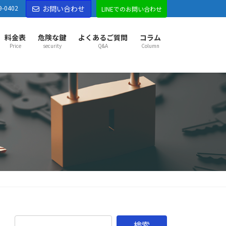
9-0402
お問い合わせ
LINEでのお問い合わせ
料金表
危険な鍵
よくあるご質問
コラム
Price
security
Q&A
Column
部市センター
部市
越谷市
草加市
八潮市
三郷市
吉川市
市
久喜市
幸手市
宮代町
杉戸町
松伏町
松戸市
市
野田市
古河市
五霞町
境町
市センター
市
東松山市
坂戸市
鶴ヶ島市
ふじみ野市
山町
越生町
滑川町
嵐山町
小川町
鳩山町
がわ町
東秩父村
市センター
市
秩父市
本庄市
深谷市
横瀬町
皆野町
長瀞町
野町
美里町
神川町
上里町
寄居町
佐野市
市
足利市
伊勢崎市
太田市
館林市
邑楽郡