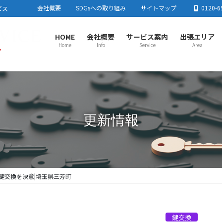
会社概要
SDGsへの取り組み
サイトマップ
0120-6
ビス
HOME
会社概要
サービス案内
出張エリア
Home
Info
Service
Area
さいたま市センター
春日
さいたま市
川口市
蕨市
戸田市
板橋区
足立区
春日
東京都北区
練馬区
加須
流山
上尾市センター
川越
更新情報
上尾市
蓮田市
行田市
羽生市
鴻巣市
桶川市
北本市
川越
白岡市
伊奈町
川島町
吉見町
毛呂
とき
所沢市センター
熊谷
所沢市
飯能市
狭山市
入間市
朝霞市
志木市
和光市
熊谷
新座市
富士見市
日高市
三芳町
東村山市周辺
小鹿
栃木
鍵交換を決意|埼玉県三芳町
鍵交換