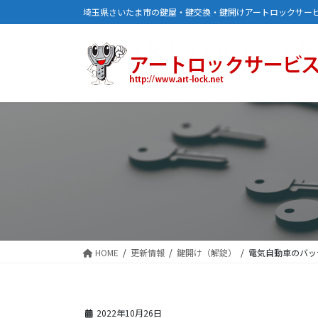
コ
ナ
埼玉県さいたま市の鍵屋・鍵交換・鍵開けアートロックサー
ン
ビ
テ
ゲ
ン
ー
ツ
シ
に
ョ
移
ン
動
に
移
動
HOME
更新情報
鍵開け（解錠）
電気自動車のバッ
2022年10月26日