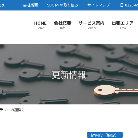
会社概要
SDGsへの取り組み
サイトマップ
0120-6
ビス
HOME
会社概要
サービス案内
出張エリア
Home
Info
Service
Area
さいたま市センター
春日
さいたま市
川口市
蕨市
戸田市
板橋区
足立区
春日
東京都北区
練馬区
加須
流山
上尾市センター
川越
更新情報
上尾市
蓮田市
行田市
羽生市
鴻巣市
桶川市
北本市
川越
白岡市
伊奈町
川島町
吉見町
毛呂
とき
所沢市センター
熊谷
所沢市
飯能市
狭山市
入間市
朝霞市
志木市
和光市
熊谷
新座市
富士見市
日高市
三芳町
東村山市周辺
小鹿
栃木
テリーの鍵開け
鍵開け（解錠）