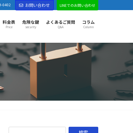
9-0402
お問い合わせ
LINEでのお問い合わせ
料金表
危険な鍵
よくあるご質問
コラム
Price
security
Q&A
Column
部市センター
部市
越谷市
草加市
八潮市
三郷市
吉川市
市
久喜市
幸手市
宮代町
杉戸町
松伏町
松戸市
市
野田市
古河市
五霞町
境町
市センター
市
東松山市
坂戸市
鶴ヶ島市
ふじみ野市
山町
越生町
滑川町
嵐山町
小川町
鳩山町
がわ町
東秩父村
市センター
市
秩父市
本庄市
深谷市
横瀬町
皆野町
長瀞町
野町
美里町
神川町
上里町
寄居町
佐野市
市
足利市
伊勢崎市
太田市
館林市
邑楽郡