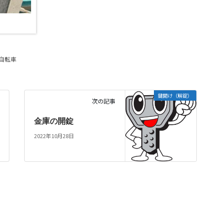
自転車
鍵開け（解錠）
次の記事
金庫の開錠
2022年10月28日