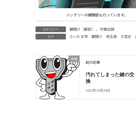
バッテリーの鍵開錠も行っています。
鍵開け（解錠）
、
作業記録
カテゴリー
さいたま市
鍵開け
埼玉県
大宮区
タグ
修理
前の記事
汚れてしまった鍵の交
換
2022年10月24日