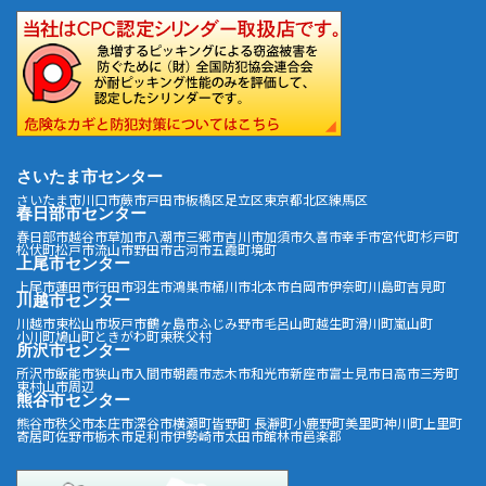
さいたま市センター
さいたま市
川口市
蕨市
戸田市
板橋区
足立区
東京都北区
練馬区
春日部市センター
春日部市
越谷市
草加市
八潮市
三郷市
吉川市
加須市
久喜市
幸手市
宮代町
杉戸町
松伏町
松戸市
流山市
野田市
古河市
五霞町
境町
上尾市センター
上尾市
蓮田市
行田市
羽生市
鴻巣市
桶川市
北本市
白岡市
伊奈町
川島町
吉見町
川越市センター
川越市
東松山市
坂戸市
鶴ヶ島市
ふじみ野市
毛呂山町
越生町
滑川町
嵐山町
小川町
鳩山町
ときがわ町
東秩父村
所沢市センター
所沢市
飯能市
狭山市
入間市
朝霞市
志木市
和光市
新座市
富士見市
日高市
三芳町
東村山市周辺
熊谷市センター
熊谷市
秩父市
本庄市
深谷市
横瀬町
皆野町
長瀞町
小鹿野町
美里町
神川町
上里町
寄居町
佐野市
栃木市
足利市
伊勢崎市
太田市
館林市
邑楽郡