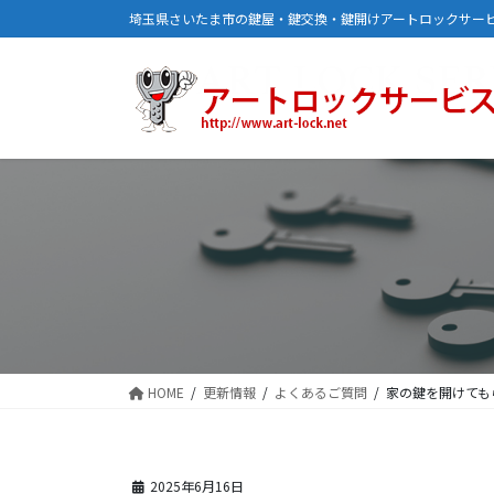
コ
ナ
埼玉県さいたま市の鍵屋・鍵交換・鍵開けアートロックサー
ン
ビ
テ
ゲ
ン
ー
ツ
シ
に
ョ
移
ン
動
に
移
動
HOME
更新情報
よくあるご質問
家の鍵を開けても
2025年6月16日