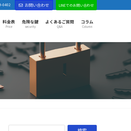
9-0402
お問い合わせ
LINEでのお問い合わせ
料金表
危険な鍵
よくあるご質問
コラム
Price
security
Q&A
Column
部市センター
部市
越谷市
草加市
八潮市
三郷市
吉川市
市
久喜市
幸手市
宮代町
杉戸町
松伏町
松戸市
市
野田市
古河市
五霞町
境町
市センター
市
東松山市
坂戸市
鶴ヶ島市
ふじみ野市
山町
越生町
滑川町
嵐山町
小川町
鳩山町
がわ町
東秩父村
市センター
市
秩父市
本庄市
深谷市
横瀬町
皆野町
長瀞町
野町
美里町
神川町
上里町
寄居町
佐野市
市
足利市
伊勢崎市
太田市
館林市
邑楽郡