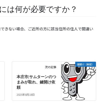
には何が必要ですか？
示できない場合、ご近所の方に該当住所の住人で間違い
鍵開け（解錠）
次の記事
本庄市|サムターンのつ
まみが取れ、鍵開け依
頼
2025年8月18日