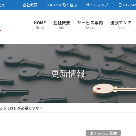
会社概要
SDGsへの取り組み
サイトマップ
0120-6
ビス
HOME
会社概要
サービス案内
出張エリア
Home
Info
Service
Area
さいたま市センター
春日
さいたま市
川口市
蕨市
戸田市
板橋区
足立区
春日
東京都北区
練馬区
加須
流山
上尾市センター
川越
更新情報
上尾市
蓮田市
行田市
羽生市
鴻巣市
桶川市
北本市
川越
白岡市
伊奈町
川島町
吉見町
毛呂
とき
所沢市センター
熊谷
所沢市
飯能市
狭山市
入間市
朝霞市
志木市
和光市
熊谷
新座市
富士見市
日高市
三芳町
東村山市周辺
小鹿
栃木
らうには何が必要ですか？
よくあるご質問