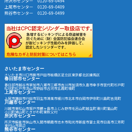
所沢市センター 0120-69-0494
上尾市センター 0120-69-0409
熊谷市センター 0120-69-0499
さいたま市センター
さいたま市
川口市
蕨市
戸田市
板橋区
足立区
東京都北区
練馬区
春日部市センター
春日部市
越谷市
草加市
八潮市
三郷市
吉川市
加須市
久喜市
幸手市
宮代町
杉戸町
松伏町
松戸市
流山市
野田市
古河市
五霞町
境町
上尾市センター
上尾市
蓮田市
行田市
羽生市
鴻巣市
桶川市
北本市
白岡市
伊奈町
川島町
吉見町
川越市センター
川越市
東松山市
坂戸市
鶴ヶ島市
ふじみ野市
毛呂山町
越生町
滑川町
嵐山町
小川町
鳩山町
ときがわ町
東秩父村
所沢市センター
所沢市
飯能市
狭山市
入間市
朝霞市
志木市
和光市
新座市
富士見市
日高市
三芳町
東村山市周辺
熊谷市センター