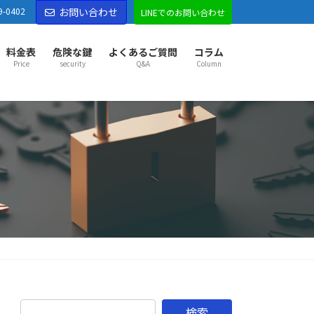
9-0402
お問い合わせ
LINEでのお問い合わせ
料金表
危険な鍵
よくあるご質問
コラム
Price
security
Q&A
Column
部市センター
部市
越谷市
草加市
八潮市
三郷市
吉川市
市
久喜市
幸手市
宮代町
杉戸町
松伏町
松戸市
市
野田市
古河市
五霞町
境町
市センター
市
東松山市
坂戸市
鶴ヶ島市
ふじみ野市
山町
越生町
滑川町
嵐山町
小川町
鳩山町
がわ町
東秩父村
市センター
市
秩父市
本庄市
深谷市
横瀬町
皆野町
長瀞町
野町
美里町
神川町
上里町
寄居町
佐野市
市
足利市
伊勢崎市
太田市
館林市
邑楽郡