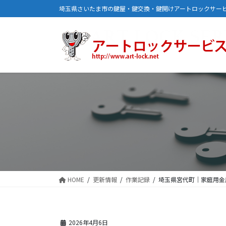
コ
ナ
埼玉県さいたま市の鍵屋・鍵交換・鍵開けアートロックサー
ン
ビ
テ
ゲ
ン
ー
ツ
シ
に
ョ
移
ン
動
に
移
動
HOME
更新情報
作業記録
埼玉県宮代町｜家庭用金
2026年4月6日