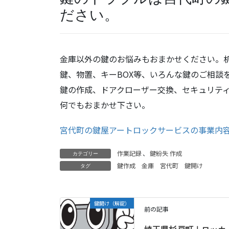
ださい。
金庫以外の鍵のお悩みもおまかせください。
鍵、物置、キーBOX等、いろんな鍵のご相談
鍵の作成、ドアクローザー交換、セキュリテ
何でもおまかせ下さい。
宮代町の鍵屋アートロックサービスの事業内
作業記録
、
鍵紛失 作成
カテゴリー
鍵作成
金庫
宮代町
鍵開け
タグ
鍵開け（解錠）
前の記事