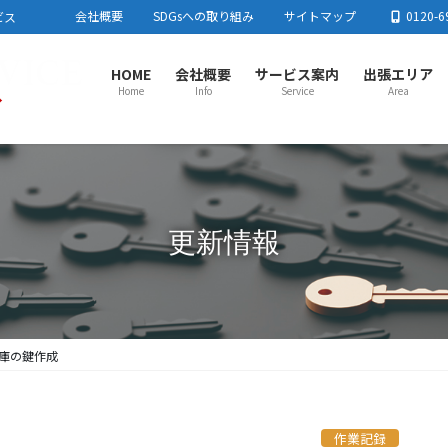
会社概要
SDGsへの取り組み
サイトマップ
0120-6
ビス
HOME
会社概要
サービス案内
出張エリア
Home
Info
Service
Area
さいたま市センター
春日
さいたま市
川口市
蕨市
戸田市
板橋区
足立区
春日
東京都北区
練馬区
加須
流山
上尾市センター
川越
更新情報
上尾市
蓮田市
行田市
羽生市
鴻巣市
桶川市
北本市
川越
白岡市
伊奈町
川島町
吉見町
毛呂
とき
所沢市センター
熊谷
所沢市
飯能市
狭山市
入間市
朝霞市
志木市
和光市
熊谷
新座市
富士見市
日高市
三芳町
東村山市周辺
小鹿
栃木
庫の鍵作成
作業記録