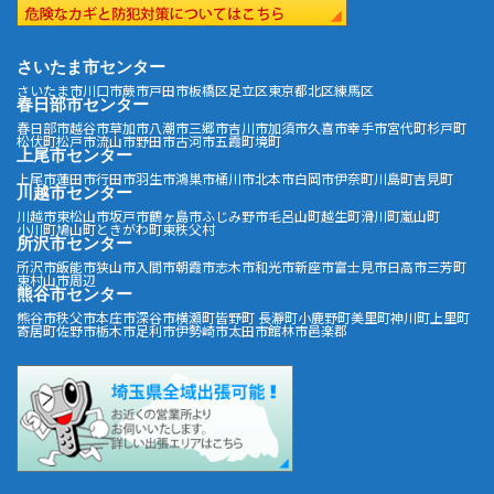
さいたま市センター
さいたま市
川口市
蕨市
戸田市
板橋区
足立区
東京都北区
練馬区
春日部市センター
春日部市
越谷市
草加市
八潮市
三郷市
吉川市
加須市
久喜市
幸手市
宮代町
杉戸町
松伏町
松戸市
流山市
野田市
古河市
五霞町
境町
上尾市センター
上尾市
蓮田市
行田市
羽生市
鴻巣市
桶川市
北本市
白岡市
伊奈町
川島町
吉見町
川越市センター
川越市
東松山市
坂戸市
鶴ヶ島市
ふじみ野市
毛呂山町
越生町
滑川町
嵐山町
小川町
鳩山町
ときがわ町
東秩父村
所沢市センター
所沢市
飯能市
狭山市
入間市
朝霞市
志木市
和光市
新座市
富士見市
日高市
三芳町
東村山市周辺
熊谷市センター
熊谷市
秩父市
本庄市
深谷市
横瀬町
皆野町
長瀞町
小鹿野町
美里町
神川町
上里町
寄居町
佐野市
栃木市
足利市
伊勢崎市
太田市
館林市
邑楽郡