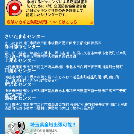
さいたま市センター
さいたま市
川口市
蕨市
戸田市
板橋区
足立区
東京都北区
練馬区
春日部市センター
春日部市
越谷市
草加市
八潮市
三郷市
吉川市
加須市
久喜市
幸手市
宮代町
杉戸町
松伏町
松戸市
流山市
野田市
古河市
五霞町
境町
上尾市センター
上尾市
蓮田市
行田市
羽生市
鴻巣市
桶川市
北本市
白岡市
伊奈町
川島町
吉見町
川越市センター
川越市
東松山市
坂戸市
鶴ヶ島市
ふじみ野市
毛呂山町
越生町
滑川町
嵐山町
小川町
鳩山町
ときがわ町
東秩父村
所沢市センター
所沢市
飯能市
狭山市
入間市
朝霞市
志木市
和光市
新座市
富士見市
日高市
三芳町
東村山市周辺
熊谷市センター
熊谷市
秩父市
本庄市
深谷市
横瀬町
皆野町
長瀞町
小鹿野町
美里町
神川町
上里町
寄居町
佐野市
栃木市
足利市
伊勢崎市
太田市
館林市
邑楽郡