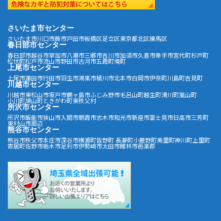
さいたま市センター
さいたま市
川口市
蕨市
戸田市
板橋区
足立区
東京都北区
練馬区
春日部市センター
春日部市
越谷市
草加市
八潮市
三郷市
吉川市
加須市
久喜市
幸手市
宮代町
杉戸町
松伏町
松戸市
流山市
野田市
古河市
五霞町
境町
上尾市センター
上尾市
蓮田市
行田市
羽生市
鴻巣市
桶川市
北本市
白岡市
伊奈町
川島町
吉見町
川越市センター
川越市
東松山市
坂戸市
鶴ヶ島市
ふじみ野市
毛呂山町
越生町
滑川町
嵐山町
小川町
鳩山町
ときがわ町
東秩父村
所沢市センター
所沢市
飯能市
狭山市
入間市
朝霞市
志木市
和光市
新座市
富士見市
日高市
三芳町
東村山市周辺
熊谷市センター
熊谷市
秩父市
本庄市
深谷市
横瀬町
皆野町
長瀞町
小鹿野町
美里町
神川町
上里町
寄居町
佐野市
栃木市
足利市
伊勢崎市
太田市
館林市
邑楽郡