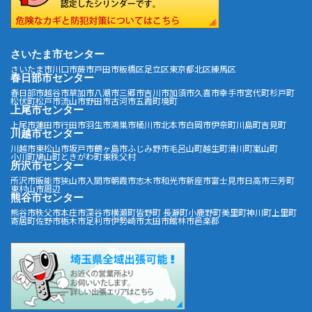
さいたま市センター
さいたま市
川口市
蕨市
戸田市
板橋区
足立区
東京都北区
練馬区
春日部市センター
春日部市
越谷市
草加市
八潮市
三郷市
吉川市
加須市
久喜市
幸手市
宮代町
杉戸町
松伏町
松戸市
流山市
野田市
古河市
五霞町
境町
上尾市センター
上尾市
蓮田市
行田市
羽生市
鴻巣市
桶川市
北本市
白岡市
伊奈町
川島町
吉見町
川越市センター
川越市
東松山市
坂戸市
鶴ヶ島市
ふじみ野市
毛呂山町
越生町
滑川町
嵐山町
小川町
鳩山町
ときがわ町
東秩父村
所沢市センター
所沢市
飯能市
狭山市
入間市
朝霞市
志木市
和光市
新座市
富士見市
日高市
三芳町
東村山市周辺
熊谷市センター
熊谷市
秩父市
本庄市
深谷市
横瀬町
皆野町
長瀞町
小鹿野町
美里町
神川町
上里町
寄居町
佐野市
栃木市
足利市
伊勢崎市
太田市
館林市
邑楽郡