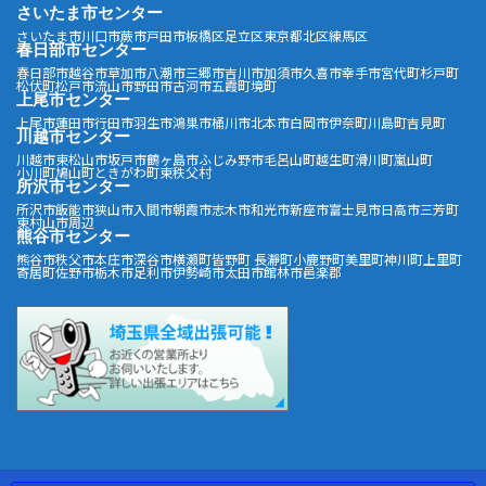
さいたま市センター
さいたま市
川口市
蕨市
戸田市
板橋区
足立区
東京都北区
練馬区
春日部市センター
春日部市
越谷市
草加市
八潮市
三郷市
吉川市
加須市
久喜市
幸手市
宮代町
杉戸町
松伏町
松戸市
流山市
野田市
古河市
五霞町
境町
上尾市センター
上尾市
蓮田市
行田市
羽生市
鴻巣市
桶川市
北本市
白岡市
伊奈町
川島町
吉見町
川越市センター
川越市
東松山市
坂戸市
鶴ヶ島市
ふじみ野市
毛呂山町
越生町
滑川町
嵐山町
小川町
鳩山町
ときがわ町
東秩父村
所沢市センター
所沢市
飯能市
狭山市
入間市
朝霞市
志木市
和光市
新座市
富士見市
日高市
三芳町
東村山市周辺
熊谷市センター
熊谷市
秩父市
本庄市
深谷市
横瀬町
皆野町
長瀞町
小鹿野町
美里町
神川町
上里町
寄居町
佐野市
栃木市
足利市
伊勢崎市
太田市
館林市
邑楽郡