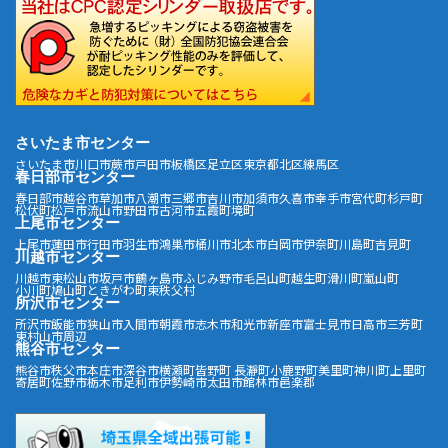
さいたま市センター
さいたま市
川口市
蕨市
戸田市
板橋区
足立区
東京都北区
練馬区
春日部市センター
春日部市
越谷市
草加市
八潮市
三郷市
吉川市
加須市
久喜市
幸手市
宮代町
杉戸町
松伏町
松戸市
流山市
野田市
古河市
五霞町
境町
上尾市センター
上尾市
蓮田市
行田市
羽生市
鴻巣市
桶川市
北本市
白岡市
伊奈町
川島町
吉見町
川越市センター
川越市
東松山市
坂戸市
鶴ヶ島市
ふじみ野市
毛呂山町
越生町
滑川町
嵐山町
小川町
鳩山町
ときがわ町
東秩父村
所沢市センター
所沢市
飯能市
狭山市
入間市
朝霞市
志木市
和光市
新座市
富士見市
日高市
三芳町
東村山市周辺
熊谷市センター
熊谷市
秩父市
本庄市
深谷市
横瀬町
皆野町
長瀞町
小鹿野町
美里町
神川町
上里町
寄居町
佐野市
栃木市
足利市
伊勢崎市
太田市
館林市
邑楽郡