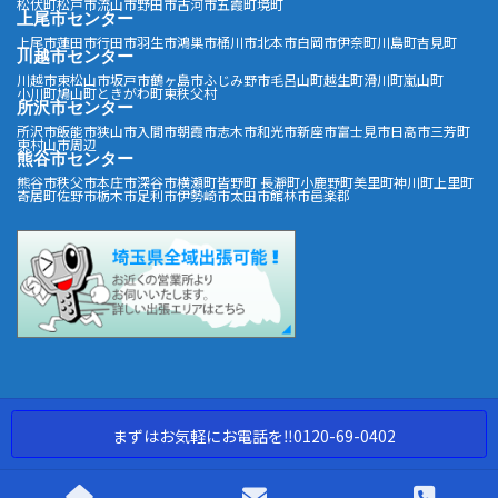
松伏町
松戸市
流山市
野田市
古河市
五霞町
境町
上尾市センター
上尾市
蓮田市
行田市
羽生市
鴻巣市
桶川市
北本市
白岡市
伊奈町
川島町
吉見町
川越市センター
川越市
東松山市
坂戸市
鶴ヶ島市
ふじみ野市
毛呂山町
越生町
滑川町
嵐山町
小川町
鳩山町
ときがわ町
東秩父村
所沢市センター
所沢市
飯能市
狭山市
入間市
朝霞市
志木市
和光市
新座市
富士見市
日高市
三芳町
東村山市周辺
熊谷市センター
熊谷市
秩父市
本庄市
深谷市
横瀬町
皆野町
長瀞町
小鹿野町
美里町
神川町
上里町
寄居町
佐野市
栃木市
足利市
伊勢崎市
太田市
館林市
邑楽郡
まずはお気軽にお電話を‼︎0120-69-0402
Copyright ©アートロックサービス All Rights Reserved.