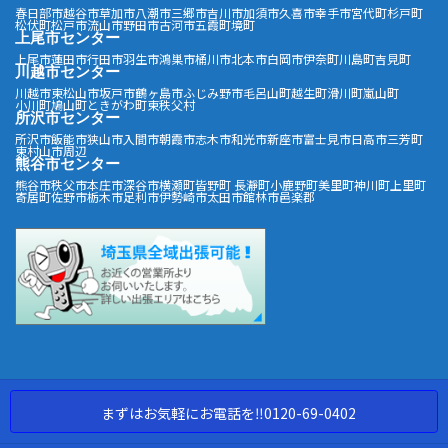
春日部市
越谷市
草加市
八潮市
三郷市
吉川市
加須市
久喜市
幸手市
宮代町
杉戸町
松伏町
松戸市
流山市
野田市
古河市
五霞町
境町
上尾市センター
上尾市
蓮田市
行田市
羽生市
鴻巣市
桶川市
北本市
白岡市
伊奈町
川島町
吉見町
川越市センター
川越市
東松山市
坂戸市
鶴ヶ島市
ふじみ野市
毛呂山町
越生町
滑川町
嵐山町
小川町
鳩山町
ときがわ町
東秩父村
所沢市センター
所沢市
飯能市
狭山市
入間市
朝霞市
志木市
和光市
新座市
富士見市
日高市
三芳町
東村山市周辺
熊谷市センター
熊谷市
秩父市
本庄市
深谷市
横瀬町
皆野町
長瀞町
小鹿野町
美里町
神川町
上里町
寄居町
佐野市
栃木市
足利市
伊勢崎市
太田市
館林市
邑楽郡
まずはお気軽にお電話を‼︎0120-69-0402
Copyright ©アートロックサービス All Rights Reserved.