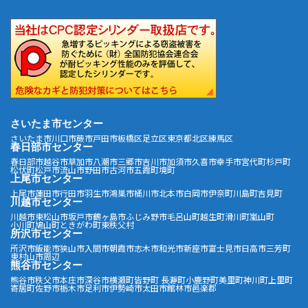
さいたま市センター
さいたま市
川口市
蕨市
戸田市
板橋区
足立区
東京都北区
練馬区
春日部市センター
春日部市
越谷市
草加市
八潮市
三郷市
吉川市
加須市
久喜市
幸手市
宮代町
杉戸町
松伏町
松戸市
流山市
野田市
古河市
五霞町
境町
上尾市センター
上尾市
蓮田市
行田市
羽生市
鴻巣市
桶川市
北本市
白岡市
伊奈町
川島町
吉見町
川越市センター
川越市
東松山市
坂戸市
鶴ヶ島市
ふじみ野市
毛呂山町
越生町
滑川町
嵐山町
小川町
鳩山町
ときがわ町
東秩父村
所沢市センター
所沢市
飯能市
狭山市
入間市
朝霞市
志木市
和光市
新座市
富士見市
日高市
三芳町
東村山市周辺
熊谷市センター
熊谷市
秩父市
本庄市
深谷市
横瀬町
皆野町
長瀞町
小鹿野町
美里町
神川町
上里町
寄居町
佐野市
栃木市
足利市
伊勢崎市
太田市
館林市
邑楽郡